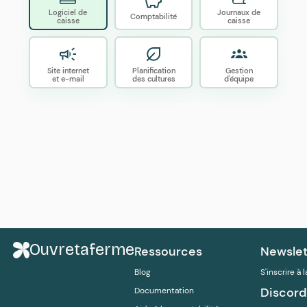
Logiciel de
Journaux de
Comptabilité
caisse
caisse
Site internet
Planification
Gestion
et e-mail
des cultures
d'équipe
Ouvretaferme
Ressources
Newslet
Blog
S'inscrire à 
Discord
Documentation