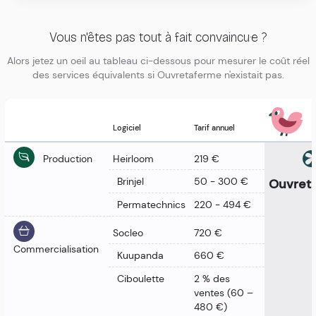
Vous n'êtes pas tout à fait convaincu·e ?
Alors jetez un oeil au tableau ci-dessous pour mesurer le coût réel
des services équivalents si Ouvretaferme n'existait pas.
Logiciel
Tarif annuel
Production
Heirloom
219 €
Brinjel
50 - 300 €
Ouvret
Permatechnics
220 - 494 €
Socleo
720 €
Commercialisation
Kuupanda
660 €
Ciboulette
2 % des
ventes (60 –
480 €)