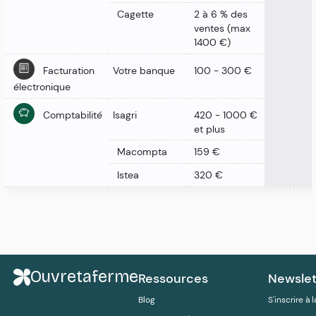
Cagette
2 à 6 % des
ventes (max
1400 €)
Facturation
Votre banque
100 - 300 €
électronique
Comptabilité
Isagri
420 - 1000 €
et plus
Macompta
159 €
Istea
320 €
Ouvretaferme
Ressources
Newslet
Blog
S'inscrire à 