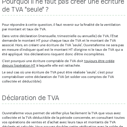
Pourquoi il ne faut pas créer une écriture
de TVA "seule" ?
Pour répondre à cette question, il faut revenir sur la finalité de la ventilation
par montant et taux de TVA.
Dans votre déclaration (mensuelle, trimestrielle ou annuelle) de TVA, l'État
demande le montant HT pour chaque taux de TVA et le montant de TVA
associé. Hors, en créant une écriture de TVA "seule", Ouvretaferme ne sera pas
en mesure d'indiquer quel est le montant HT d'origine ni le taux de TVA qui a
été appliqué. Vos déclarations risquent donc d'être incomplètes.
C'est pourquoi une écriture comptable de TVA doit
toujours être créée
depuis l'opération HT
à laquelle elle est rattachée.
Le seul cas où une écriture de TVA peut être réalisée "seule", c'est pour
comptabiliser votre déclaration de TVA (et solder vos comptes de TVA
collectée et déductible).
Déclaration de TVA
Ouvretaferme vous permet de vérifier plus facilement la TVA que vous avez
collectée et la TVA déductible de la période concernée, en consultant toutes
vos opérations de ventes et d'achat avec leurs taux et montants de TVA
déclarés et calculés. Vous pouvez doubler cette vérification avec le solde de