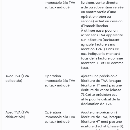
imposable à la TVA
livraison, vente directe,
au taux indiqué
aide ou subvention versée
en contrepartie d'une
opération (bien ou
service), achat ou cession
d'immobilisation.
À utiliser aussi pour un
achat sans TVA apparente
sur la facture (carburant
agricole, facture sans
mention TVA...). Dans ce
cas, indiquer le montant
total de la facture comme
montant HT et 0% comme
taux.
Avec TVA (TVA
Opération
Ajoute une précision à
collectée)
imposable à la TVA
l'écriture de TVA, lorsque
au taux indiqué
l'écriture HT n'est pas une
écriture de vente (classe
7). Cette précision est
utile pour le calcul de la
déclaration de TVA.
Avec TVA (TVA
Opération
Ajoute une précision à
déductible)
imposable à la TVA
l'écriture de TVA, lorsque
au taux indiqué
l'écriture HT n'est pas une
écriture d'achat (classe 6).