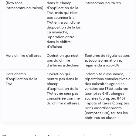
(livraisons
dans le champ
intracommunautaires
intracommunautaires)
d'application de la
TVA, mais qui n'est
pas soumise à la
TVA en raison d'une
disposition de la loi.
En revanche,
l'opération entre
dans le chiffre
d'affaires.
Hors chiffre d'affaires
Opération qui n'est
Écritures de régularisation,
pas du chiffre
autoconsommation au
d'affaires à déclarer.
régime du micro-BA
Hors champ
Opération qui
Indemnité d'assurance,
d'application de la
n'entre pas dans le
réparations consécutives à
TVA
champ
des calamités agricoles
d'application de la
versées par l'État, salaires
TVA et ne sera pas
(comptes 641), charges
considérée comme
sociales (comptes 645),
du chiffre d'affaires.
impots et taxes (comptes
635), amortissements
(comptes 681), toutes les
écritures en classe 1