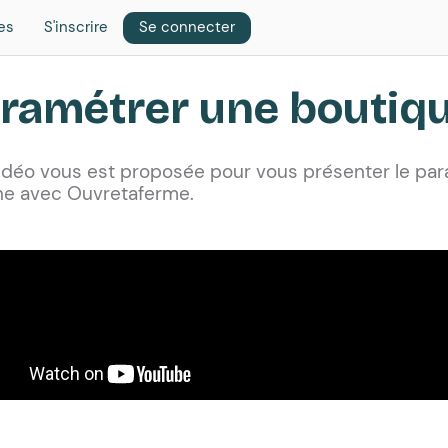
es
S'inscrire
Se connecter
ramétrer une boutiq
idéo vous est proposée pour vous présenter le pa
gne avec Ouvretaferme.