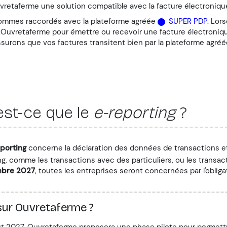
vretaferme une solution compatible avec la facture électroniqu
ommes raccordés avec la plateforme agréée
SUPER PDP
. Lor
z Ouvretaferme pour émettre ou recevoir une facture électroniq
surons que vos factures transitent bien par la plateforme agréé
est-ce que le
e-reporting
?
porting
concerne la déclaration des données de transactions et
ng, comme les transactions avec des particuliers, ou les transact
bre 2027
, toutes les entreprises seront concernées par l'oblig
sur Ouvretaferme ?
t 2027, Ouvretaferme proposera une phase pilote pour permettre