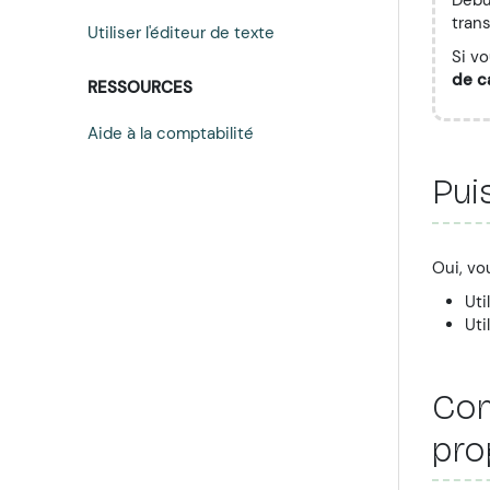
tran
Utiliser l'éditeur de texte
Si v
de c
RESSOURCES
Aide à la comptabilité
Pui
Oui, vo
Uti
Uti
Com
pro