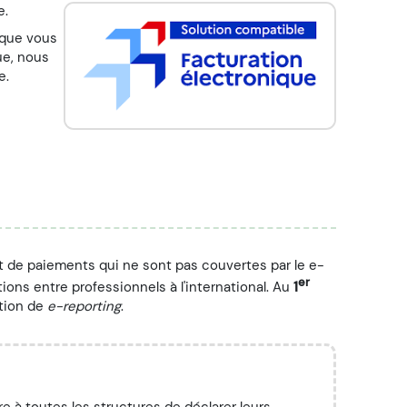
e.
sque vous
ue, nous
e.
 de paiements qui ne sont pas couvertes par le e-
er
ions entre professionnels à l'international. Au
1
ation de
e-reporting
.
 à toutes les structures de déclarer leurs