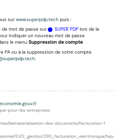
ous sur
www.superpdp.tech
puis :
é de mot de passe sur
SUPER PDP
lors de la
our indiquer un nouveau mot de passe
ans le menu
Suppression de compte
tre PA ou à la suppression de votre compte
@superpdp.tech
.
 economie.gouv.fr
ique-pour-les-entreprises
rise/dematerialisation-des-documents/facturation-1
essionnel/EV/2_gestion/290_facturation_electronique/faq-