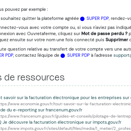
us pouvez par exemple :
 souhaitez quitter la plateforme agréée
SUPER PDP
, rendez-v
nectez-vous avec votre compte ou, si vous n'aviez pas indiqu
nexion avec Ouvretaferme, cliquez sur
Mot de passe perdu ?
p
quez ensuite sur votre nom une fois connecté puis
Supprimer
d
ute question relative au transfert de votre compte vers une au
ER PDP
, contactez l'équipe de
SUPER PDP
à l'adresse
support
s de ressources
t savoir sur la facturation électronique pour les entreprises sur
ttps://www.economie.gouv.fr/tout-savoir-sur-la-facturation-electron
de du e-reporting sur francenum.gouv.fr
ttps://www.francenum.gouv.fr/guides-et-conseils/pilotage-de-lentrep
 Je découvre la facturation électronique sur impots.gouv.fr
ttps://www.impots.gouv.fr/sites/default/files/media/1_metier/2_prof