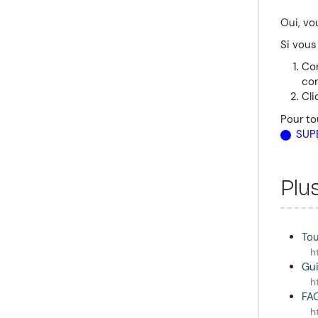
Oui, vo
Si vous
Con
con
Cli
Pour to
SUP
Plu
Tou
h
Gui
h
FAQ
h